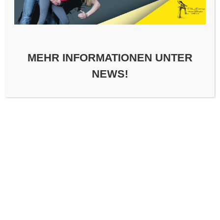
Suchfunktion.
Suchen
nach:
MEHR INFORMATIONEN UNTER
NEWS!
Copyright © 2026 BFSV Lahr e.V.
–
OnePress
Theme von
FameThemes
DSGVO Cookie Consent mit Real Cookie Banner