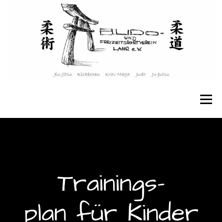
Menü
STARTSEITE
ÜBER UNS
Trainings-
ANGEBOTE & KURSE
KINDER & JUGENDLICHE
plan für Kinder
TRAININGSPLAN
WEITERE INFOS
KONTAKT