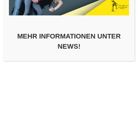
Das Gesuchte konnte leider nicht gefunden werden. Vielleicht hilft die
Suchfunktion.
Suchen
nach:
MEHR INFORMATIONEN UNTER
NEWS!
Copyright © 2026 BFSV Lahr e.V.
–
OnePress
Theme von
FameThemes
DSGVO Cookie Consent mit Real Cookie Banner