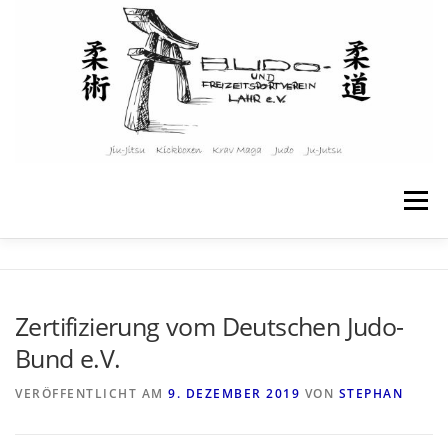
Zum
Inhalt
springen
Menü
STARTSEITE
ÜBER UNS
Zertifizierung vom Deutschen Judo-
Bund e.V.
ANGEBOTE & KURSE
KINDER & JUGENDLICHE
VERÖFFENTLICHT AM
9. DEZEMBER 2019
VON
STEPHAN
TRAININGSPLAN
WEITERE INFOS
KONTAKT