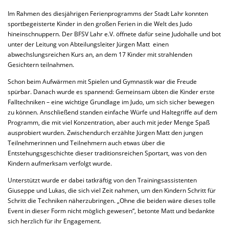
Im Rahmen des diesjährigen Ferienprogramms der Stadt Lahr konnten
sportbegeisterte Kinder in den großen Ferien in die Welt des Judo
hineinschnuppern. Der BFSV Lahr e.V. öffnete dafür seine Judohalle und bot
unter der Leitung von Abteilungsleiter Jürgen Matt einen
abwechslungsreichen Kurs an, an dem 17 Kinder mit strahlenden
Gesichtern teilnahmen.
Schon beim Aufwärmen mit Spielen und Gymnastik war die Freude
spürbar. Danach wurde es spannend: Gemeinsam übten die Kinder erste
Falltechniken – eine wichtige Grundlage im Judo, um sich sicher bewegen
zu können. Anschließend standen einfache Würfe und Haltegriffe auf dem
Programm, die mit viel Konzentration, aber auch mit jeder Menge Spaß
ausprobiert wurden. Zwischendurch erzählte Jürgen Matt den jungen
Teilnehmerinnen und Teilnehmern auch etwas über die
Entstehungsgeschichte dieser traditionsreichen Sportart, was von den
Kindern aufmerksam verfolgt wurde.
Unterstützt wurde er dabei tatkräftig von den Trainingsassistenten
Giuseppe u
nd Lukas, die sich viel Zeit nahmen, um den Kindern Schritt für
Schritt die Techniken näherzubringen. „Ohne die beiden wäre dieses tolle
Event in dieser Form nicht möglich gewesen“, betonte Matt und bedankte
sich herzlich für ihr Engagement.