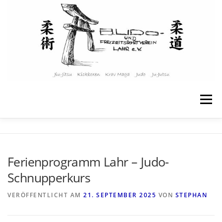
Zum
Inhalt
springen
Menü
STARTSEITE
ÜBER UNS
Ferienprogramm Lahr – Judo-
Schnupperkurs
ANGEBOTE & KURSE
KINDER & JUGENDLICHE
VERÖFFENTLICHT AM
21. SEPTEMBER 2025
VON
STEPHAN
TRAININGSPLAN
WEITERE INFOS
KONTAKT