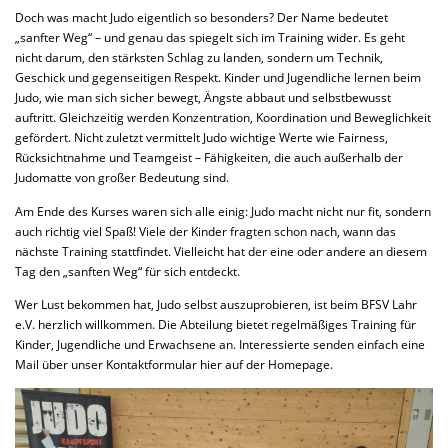
Doch was macht Judo eigentlich so besonders? Der Name bedeutet
„sanfter Weg“ – und genau das spiegelt sich im Training wider. Es geht
nicht darum, den stärksten Schlag zu landen, sondern um Technik,
Geschick und gegenseitigen Respekt. Kinder und Jugendliche lernen beim
Judo, wie man sich sicher bewegt, Ängste abbaut und selbstbewusst
auftritt. Gleichzeitig werden Konzentration, Koordination und Beweglichkeit
gefördert. Nicht zuletzt vermittelt Judo wichtige Werte wie Fairness,
Rücksichtnahme und Teamgeist – Fähigkeiten, die auch außerhalb der
Judomatte von großer Bedeutung sind.
Am Ende des Kurses waren sich alle einig: Judo macht nicht nur fit, sondern
auch richtig viel Spaß! Viele der Kinder fragten schon nach, wann das
nächste Training stattfindet. Vielleicht hat der eine oder andere an diesem
Tag den „sanften Weg“ für sich entdeckt.
Wer Lust bekommen hat, Judo selbst auszuprobieren, ist beim BFSV Lahr
e.V. herzlich willkommen. Die Abteilung bietet regelmäßiges Training für
Kinder, Jugendliche und Erwachsene an. Interessierte senden einfach eine
Mail über unser Kontaktformular hier auf der Homepage.