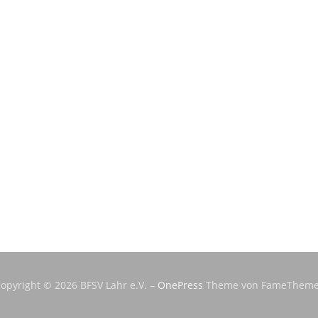
opyright © 2026 BFSV Lahr e.V.
–
OnePress
Theme von FameTheme