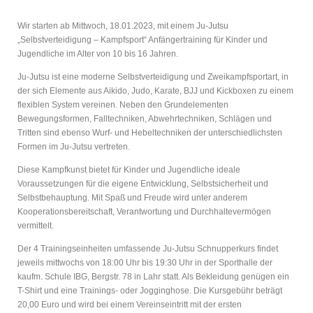
Wir starten ab Mittwoch, 18.01.2023, mit einem Ju-Jutsu
„Selbstverteidigung – Kampfsport“
Anfängertraining für Kinder und
Jugendliche im Alter von 10 bis 16 Jahren.
Ju-Jutsu ist eine moderne Selbstverteidigung und Zweikampfsportart, in
der sich Elemente aus Aikido, Judo, Karate, BJJ und Kickboxen zu einem
flexiblen System vereinen. Neben den Grundelementen
Bewegungsformen, Falltechniken, Abwehrtechniken, Schlägen und
Tritten sind ebenso Wurf- und Hebeltechniken der unterschiedlichsten
Formen im Ju-Jutsu vertreten.
Diese Kampfkunst bietet für Kinder und Jugendliche ideale
Voraussetzungen für die eigene Entwicklung, Selbstsicherheit und
Selbstbehauptung. Mit Spaß und Freude wird unter anderem
Kooperationsbereitschaft, Verantwortung und Durchhaltevermögen
vermittelt.
Der 4 Trainingseinheiten umfassende Ju-Jutsu Schnupperkurs findet
jeweils mittwochs von 18:00 Uhr bis 19:30 Uhr in der Sporthalle der
kaufm. Schule IBG, Bergstr. 78 in Lahr statt. Als Bekleidung genügen ein
T-Shirt und eine Trainings- oder Jogginghose. Die Kursgebühr beträgt
20,00 Euro und wird bei einem Vereinseintritt mit der ersten