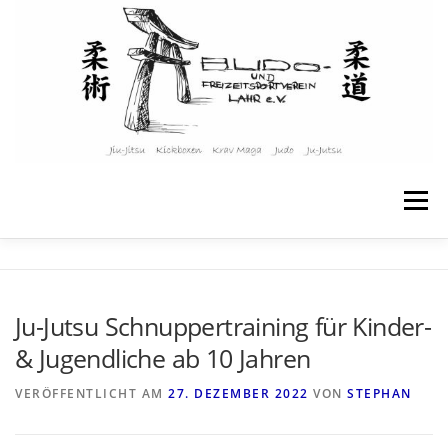
Menü
STARTSEITE
ÜBER UNS
Ju-Jutsu Schnuppertraining für Kinder-
& Jugendliche ab 10 Jahren
ANGEBOTE & KURSE
KINDER & JUGENDLICHE
VERÖFFENTLICHT AM
27. DEZEMBER 2022
VON
STEPHAN
TRAININGSPLAN
WEITERE INFOS
KONTAKT