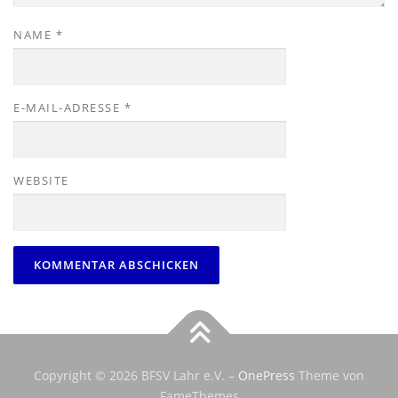
NAME
*
E-MAIL-ADRESSE
*
WEBSITE
Copyright © 2026 BFSV Lahr e.V.
–
OnePress
Theme von
FameThemes