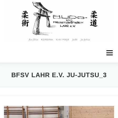
Zum
Inhalt
springen
Menü
STARTSEITE
ÜBER UNS
BFSV LAHR E.V. JU-JUTSU_3
ANGEBOTE & KURSE
KINDER & JUGENDLICHE
TRAININGSPLAN
WEITERE INFOS
KONTAKT