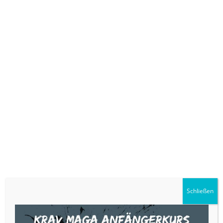
Kinder lauschten gebannt und mucksmäuschen still der Geschichte.
Im Anschluss daran wurde es spannend, denn da griff der Nikolaus in
den Sack und übergab die Krabbelsackgeschenke. Auch wurden die
Kampfsport betreibenden Kinder vom BFSV Lahr e.V. mit Apfelsinen und
Äpfeln beschenkt. …Natürlich unter Einhaltung der Coronabedingungen.
Gebannte Zuhörer der
Nikolausgehilfen Lilli und Henry
Nikolausgeschichte.
Schließen