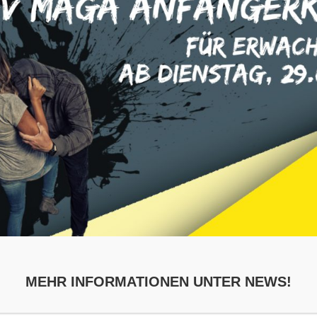
MEHR INFORMATIONEN UNTER NEWS!