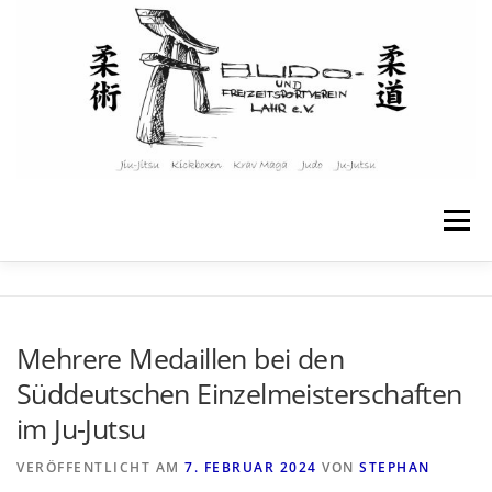
Menü
STARTSEITE
ÜBER UNS
Mehrere Medaillen bei den
Süddeutschen Einzelmeisterschaften
ANGEBOTE & KURSE
KINDER & JUGENDLICHE
im Ju-Jutsu
VERÖFFENTLICHT AM
7. FEBRUAR 2024
VON
STEPHAN
TRAININGSPLAN
WEITERE INFOS
KONTAKT