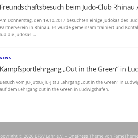
Freundschaftsbesuch beim Judo-Club Rhinau /
Am Donnerstag, den 19.10.2017 besuchten einige Judokas des Budo
Partnerverein in Rhinau. Es wurde gemeinsam trainiert und Kontak
lud die Judokas …
NEWS
Kampfsportlehrgang „Out in the Green“ in Lu
Besuch vom Ju-Jutsu/Jiu-Jitsu Lehrgang „out in the Green“ in Lu
auf dem Lehrgang out in the Green in Ludwigshafen.
opyright © 2026 BFSV Lahr e.V.
–
OnePress
Theme von FameTheme