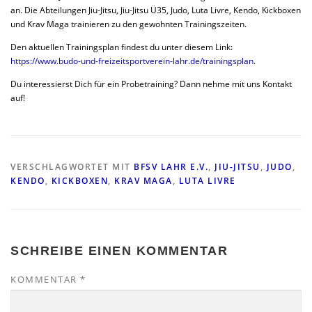
an. Die Abteilungen Jiu-Jitsu, Jiu-Jitsu Ü35, Judo, Luta Livre, Kendo, Kickboxen
und Krav Maga trainieren zu den gewohnten Trainingszeiten.
Den aktuellen Trainingsplan findest du unter diesem Link:
https://www.budo-und-freizeitsportverein-lahr.de/trainingsplan
.
Du interessierst Dich für ein Probetraining? Dann nehme mit uns Kontakt
auf!
VERSCHLAGWORTET MIT
BFSV LAHR E.V.
,
JIU-JITSU
,
JUDO
,
KENDO
,
KICKBOXEN
,
KRAV MAGA
,
LUTA LIVRE
SCHREIBE EINEN KOMMENTAR
KOMMENTAR
*