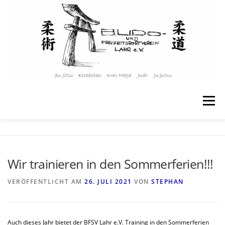
Zum
Inhalt
springen
Menü
STARTSEITE
ÜBER UNS
Wir trainieren in den Sommerferien!!!
ANGEBOTE & KURSE
KINDER & JUGENDLICHE
VERÖFFENTLICHT AM
26. JULI 2021
VON
STEPHAN
TRAININGSPLAN
WEITERE INFOS
KONTAKT
Auch dieses Jahr bietet der BFSV Lahr e.V. Training in den Sommerferien