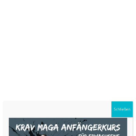
Judo – der sanfte Weg – ist eine aus Japan stammende Kampfsportart.
Mit Spaß und guter Laune erfährst Du von erfahrenen Trainern, wie Du
einen Partner mit verschiedenen Würfen zu Boden bringst – und das mit
„Schmackes“.
Am Boden angelangt geht es kämpferisch weiter: Armhebel, Würge- und
Haltegriffe hat JUDO ebenso zu bieten wie Fitness, Kameradschaft,
Respekt, Fairness und weitere Werte, die im Leben wichtig sind.
Also – Handy weg und anmelden… 😊
Die Teilnehmergebühr beträgt 10 EUR.
Infos und Anmeldungen per Mail an
info@bfsv-lahr.de
oder telefonisch
bei Judo-Abteilungsleiter Jürgen Matt: 07821 – 997751.
Schließen