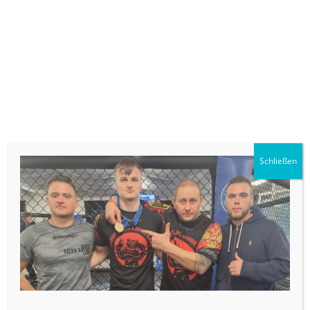
BFSV Lahr e.V. Selbstverteidigung &
Kampfsport MMA Turnier
VERÖFFENTLICHT AM
22. MÄRZ 2023
VON
.
ADMINISTRATOR1
Schließen