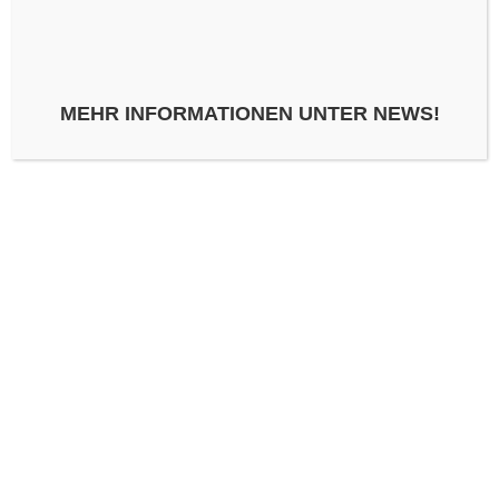
SCHREIBE EINEN KOMMENTAR
KOMMENTAR
*
MEHR INFORMATIONEN UNTER NEWS!
NAME
*
E-MAIL-ADRESSE
*