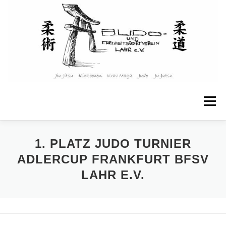
Zum
Inhalt
springen
Menü
STARTSEITE
ÜBER UNS
1. PLATZ JUDO TURNIER
ADLERCUP FRANKFURT BFSV
LAHR E.V.
ANGEBOTE & KURSE
KINDER & JUGENDLICHE
TRAININGSPLAN
WEITERE INFOS
KONTAKT