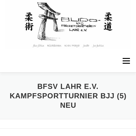
Zum
Inhalt
springen
Menü
STARTSEITE
ÜBER UNS
BFSV LAHR E.V.
KAMPFSPORTTURNIER BJJ (5)
NEU
ANGEBOTE & KURSE
KINDER & JUGENDLICHE
TRAININGSPLAN
WEITERE INFOS
KONTAKT