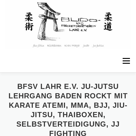
Zum
Inhalt
springen
Menü
STARTSEITE
ÜBER UNS
BFSV LAHR E.V. JU-JUTSU
LEHRGANG BADEN ROCKT MIT
KARATE ATEMI, MMA, BJJ, JIU-
ANGEBOTE & KURSE
KINDER & JUGENDLICHE
JITSU, THAIBOXEN,
SELBSTVERTEIDIGUNG, JJ
TRAININGSPLAN
WEITERE INFOS
KONTAKT
FIGHTING