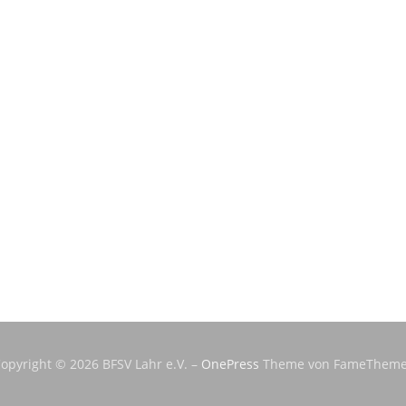
opyright © 2026 BFSV Lahr e.V.
–
OnePress
Theme von FameTheme