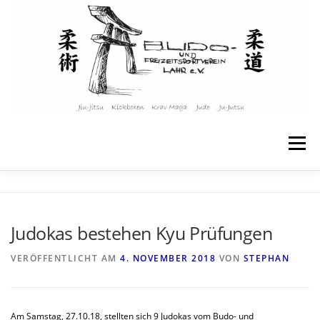
Zum
Inhalt
springen
Menü
STARTSEITE
ÜBER UNS
Judokas bestehen Kyu Prüfungen
ANGEBOTE & KURSE
KINDER & JUGENDLICHE
VERÖFFENTLICHT AM
4. NOVEMBER 2018
VON
STEPHAN
TRAININGSPLAN
WEITERE INFOS
KONTAKT
Am Samstag, 27.10.18, stellten sich 9 Judokas vom Budo- und