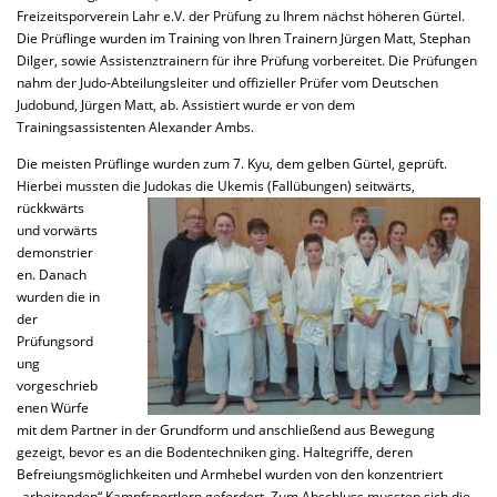
Freizeitsporverein Lahr e.V. der Prüfung zu Ihrem nächst höheren Gürtel.
Die Prüflinge wurden im Training von Ihren Trainern Jürgen Matt, Stephan
Dilger, sowie Assistenztrainern für ihre Prüfung vorbereitet. Die Prüfungen
nahm der Judo-Abteilungsleiter und offizieller Prüfer vom Deutschen
Judobund, Jürgen Matt, ab. Assistiert wurde er von dem
Trainingsassistenten Alexander Ambs.
Die meisten Prüflinge wurden zum 7. Kyu, dem gelben Gürtel, geprüft.
Hierbei mussten die Judokas die
Ukemis (Fallübungen) seitwärts,
rückkwärts
und vorwärts
demonstrier
en. Danach
wurden die in
der
Prüfungsord
ung
vorgeschrieb
enen Würfe
mit dem Partner in der Grundform und anschließend aus Bewegung
gezeigt, bevor es an die Bodentechniken ging. Haltegriffe, deren
Befreiungsmöglichkeiten und Armhebel wurden von den konzentriert
„arbeitenden“ Kampfsportlern gefordert. Zum Abschluss mussten sich die