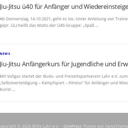
Jiu-Jitsu ü40 für Anfänger und Wiedereinsteig
Ab Donnerstag, 14.10.2021, geht es los: Unter Anleitung von Trainer R
gepr. ÜL) heißt das Motto der Ü40-Gruppe: „Spaß …
NEWS
Jiu-Jitsu Anfängerkurs für Jugendliche und E
Mit Vollgas startet der Budo- und Freizeitsportverein Lahr e.V. zu
„Selbstverteidigung – Kampfsport – Fitness“ für Anfänger und Wieder
Kunst …
opyright © 2026 BFSV Lahr e.V.
–
OnePress
Theme von FameTheme