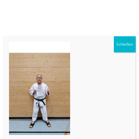
BFSV Lahr e.V. Jürgen Trainer C-
Lizenz Leistungsport 2019
VERÖFFENTLICHT AM
3. NOVEMBER 2019
VON
.
ADMINISTRATOR1
Schließen