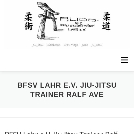
Zum
Inhalt
springen
Menü
STARTSEITE
ÜBER UNS
BFSV LAHR E.V. JIU-JITSU
TRAINER RALF AVE
ANGEBOTE & KURSE
KINDER & JUGENDLICHE
TRAININGSPLAN
WEITERE INFOS
KONTAKT