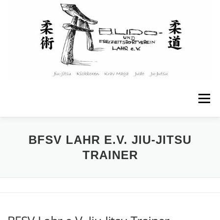
Zum
Inhalt
springen
Menü
STARTSEITE
ÜBER UNS
BFSV LAHR E.V. JIU-JITSU
TRAINER
ANGEBOTE & KURSE
KINDER & JUGENDLICHE
TRAININGSPLAN
WEITERE INFOS
KONTAKT